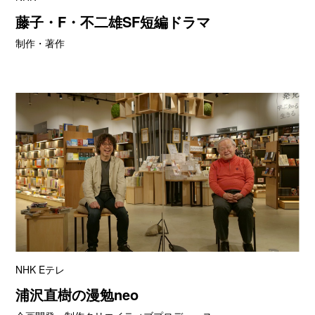
藤子・F・不二雄SF短編ドラマ
制作・著作
NHK Eテレ
浦沢直樹の漫勉neo