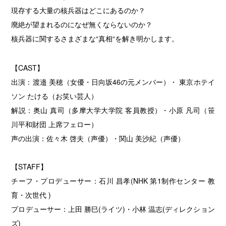
現存する大量の核兵器はどこにあるのか？
廃絶が望まれるのになぜ無くならないのか？
核兵器に関するさまざまな“真相“を解き明かします。
【CAST】
出演：渡邉 美穂（女優・日向坂46の元メンバー）・ 東京ホテイ
ソン たける（お笑い芸人）
解説：奥山 真司（多摩大学大学院 客員教授）・小原 凡司（笹
川平和財団 上席フェロー）
声の出演：佐々木 啓夫（声優）・関山 美沙紀（声優）
【STAFF】
チーフ・プロデューサー：石川 昌孝(NHK 第1制作センター 教
育・次世代 )
プロデューサー：上田 勝巳(ライツ)・小林 温志(ディレクション
ズ)